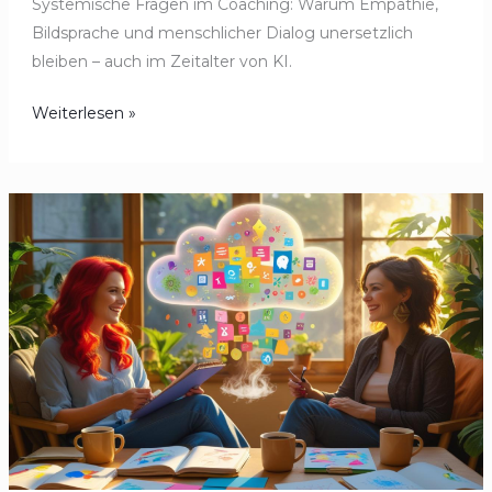
Systemische Fragen im Coaching: Warum Empathie,
Bildsprache und menschlicher Dialog unersetzlich
bleiben – auch im Zeitalter von KI.
Weiterlesen »
Aha-
Momente
mit
ChatGPT:
So
nutze
ich
KI
im
Coaching-
Alltag